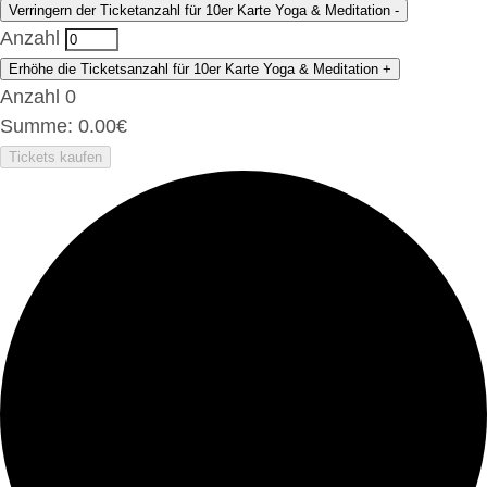
Verringern der Ticketanzahl für 10er Karte Yoga & Meditation
-
Anzahl
Erhöhe die Ticketsanzahl für 10er Karte Yoga & Meditation
+
Anzahl
0
Summe:
0.00
€
Tickets kaufen