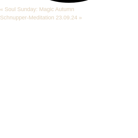
«
Soul Sunday: Magic Autumn
Schnupper-Meditation 23.09.24
»