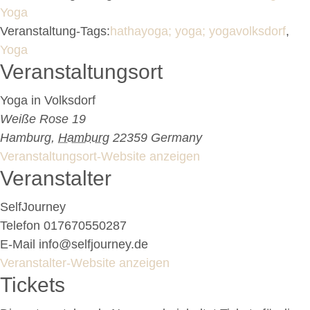
Yoga
Veranstaltung-Tags:
hathayoga; yoga; yogavolksdorf
,
Yoga
Veranstaltungsort
Yoga in Volksdorf
Weiße Rose 19
Hamburg
,
Hamburg
22359
Germany
Veranstaltungsort-Website anzeigen
Veranstalter
SelfJourney
Telefon
017670550287
E-Mail
info@selfjourney.de
Veranstalter-Website anzeigen
Tickets