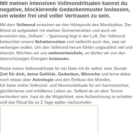
Mit meinen intensiven Vollmondritualen kannst du
negative, blockierende Gedankenmuster loslassen,
um wieder frei und voller Vertrauen zu sein.
Mit dem
Vollmond
erreichen wir den Höhepunkt des Mondzyklus. Der
Mond ist aufgeladen mit starken Sonnenstrahlen und auch wir
erreichen das „Vollsein“ – Spannung liegt in der Luft. Der Vollmond
beleuchtet unsere
Schattenseiten
und vielleicht auch das, was wir
verbergen wollen. Um den Vollmond herum fühlen unglaublich viel und
intensiv. Möchten wir uns
weiterentwickeln,
so dürfen wir von den
überschüssigen Energien
loslassen.
Nutze meine Vollmondrituale für ein Date mit dir selbst: eine Stunde
Zeit für dich, deine Gefühle, Gedanken, Wünsche
und lerne dabei
noch etwas über
Astrologie
und den Einfluss des Mondes.
Ich biete online Vollmond- und Neumondrituale für ein harmonisches,
glücklicheres und erfüllteres Leben an. Solltest du an dem Termin
verhindert sein, hast du die Möglichkeit, eine Aufzeichnung zu erhalten
und das Ritual bis zu 2 Tage später nachzuholen.